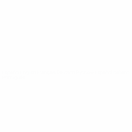
Vídeos
Historia
Noticias
Sobre
PÁGINAS
WEB DE LA
UEFA
UEFA.com
Fundación de la
UEFA
ELEGIR IDIOMA
Español
English
Français
Deutsch
Русский
Español
Italiano
Português
Privacidad
Términos y condiciones
Política de cookies
Ajustes de privacidad