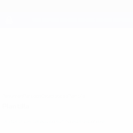
Saltar
al
contenido
principal
UEFA Youth League
Crvena Zvezda
FK Crvena Zvezda UEFA Youth League 2026/27
SRB
Resumen
Partidos
Estadísticas
Plantilla
Plantilla
La lista oficial del equipo aún no está disponible