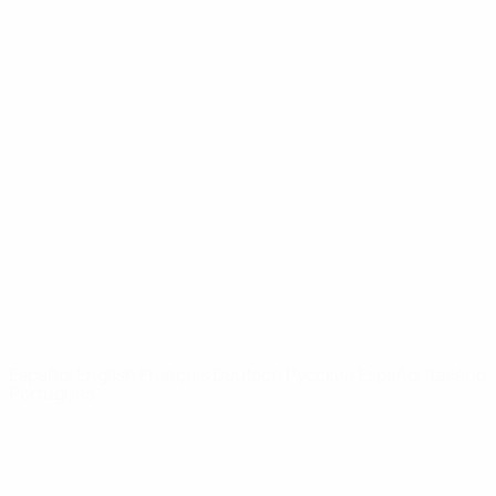
UEFA Youth League
Vídeos
Historia
Noticias
Sobre
PÁGINAS
WEB DE LA
UEFA
UEFA.com
Fundación de la
UEFA
ELEGIR IDIOMA
Español
English
Français
Deutsch
Русский
Español
Italiano
Português
Privacidad