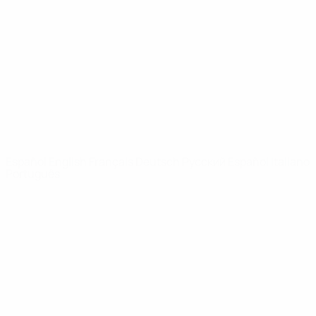
Noticias
Sobre
PÁGINAS
WEB DE LA
UEFA
UEFA.com
Fundación de la
UEFA
ELEGIR IDIOMA
Español
English
Français
Deutsch
Русский
Español
Italiano
Português
Privacidad
Términos y condiciones
Política de cookies
Ajustes de privacidad