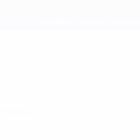
Saltar
al
contenido
principal
UEFA Youth League
Narva Trans
JK Narva Trans UEFA Youth League 2026/27
EST
Resumen
Partidos
Estadísticas
Plantilla
Plantilla
La lista oficial del equipo aún no está disponible