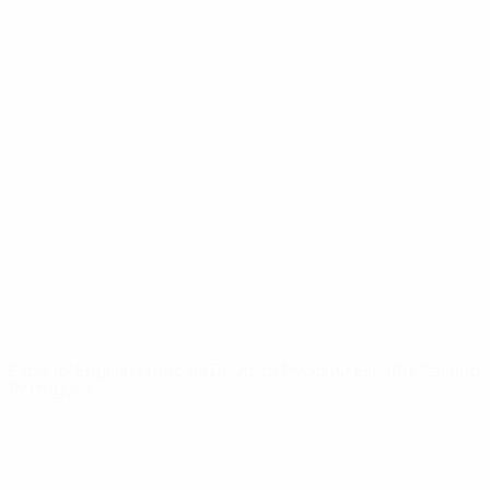
UEFA Youth League
Vídeos
Historia
Noticias
Sobre
PÁGINAS
WEB DE LA
UEFA
UEFA.com
Fundación de la
UEFA
ELEGIR IDIOMA
Español
English
Français
Deutsch
Русский
Español
Italiano
Português
Privacidad