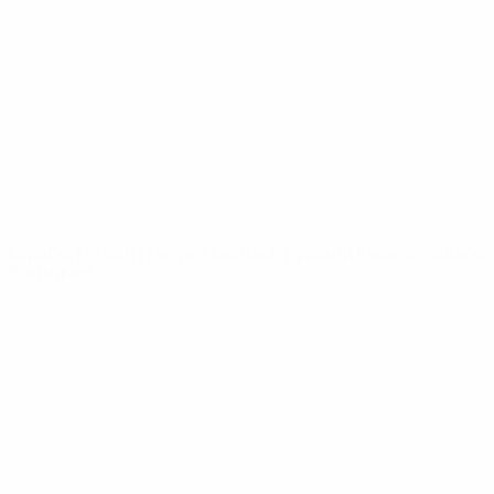
Noticias
Sobre
PÁGINAS
WEB DE LA
UEFA
UEFA.com
Fundación de la
UEFA
ELEGIR IDIOMA
Español
English
Français
Deutsch
Русский
Español
Italiano
Português
Privacidad
Términos y condiciones
Política de cookies
Ajustes de privacidad