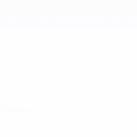
Saltar
al
contenido
principal
UEFA Youth League
Brera Strumica
FK AP Brera Strumica UEFA Youth League 2026/27
MKD
Resumen
Partidos
Estadísticas
Plantilla
Plantilla
La lista oficial del equipo aún no está disponible