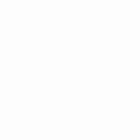
UEFA Youth League
Vídeos
Historia
Noticias
Sobre
PÁGINAS
WEB DE LA
UEFA
UEFA.com
Fundación de la
UEFA
ELEGIR IDIOMA
Español
English
Français
Deutsch
Русский
Español
Italiano
Português
Privacidad