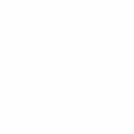
Noticias
Sobre
PÁGINAS
WEB DE LA
UEFA
UEFA.com
Fundación de la
UEFA
ELEGIR IDIOMA
Español
English
Français
Deutsch
Русский
Español
Italiano
Português
Privacidad
Términos y condiciones
Política de cookies
Ajustes de privacidad