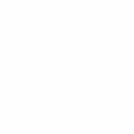
Vídeos
Historia
Noticias
Sobre
PÁGINAS
WEB DE LA
UEFA
UEFA.com
Fundación de la
UEFA
ELEGIR IDIOMA
Español
English
Français
Deutsch
Русский
Español
Italiano
Português
Privacidad
Términos y condiciones
Política de cookies