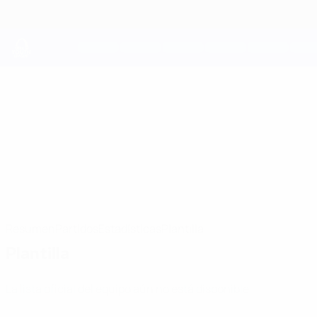
Saltar
al
contenido
principal
UEFA Youth League
Víkingur
Víkingur UEFA Youth League 2026/27
FRO
Resumen
Partidos
Estadísticas
Plantilla
Plantilla
La lista oficial del equipo aún no está disponible