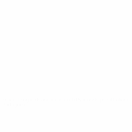
UEFA Youth League
Vídeos
Historia
Noticias
Sobre
PÁGINAS
WEB DE LA
UEFA
UEFA.com
Fundación de la
UEFA
ELEGIR IDIOMA
Español
English
Français
Deutsch
Русский
Español
Italiano
Português
Privacidad