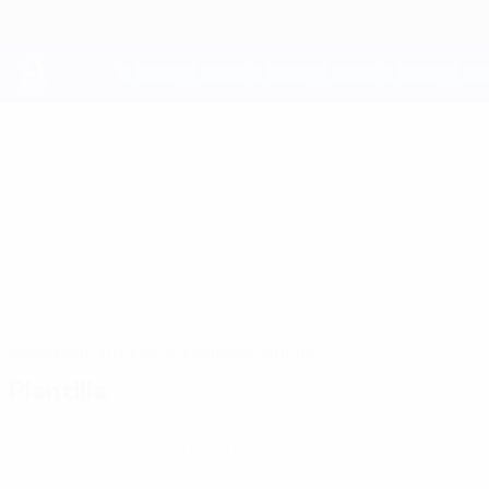
Saltar
al
contenido
principal
UEFA Youth League
Cardiff Met FC
Cardiff Met FC UEFA Youth League 2026/27
WAL
Resumen
Partidos
Estadísticas
Plantilla
Plantilla
La lista oficial del equipo aún no está disponible