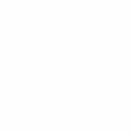
UEFA Youth League
Vídeos
Historia
Noticias
Sobre
PÁGINAS
WEB DE LA
UEFA
UEFA.com
Fundación de la
UEFA
ELEGIR IDIOMA
Español
English
Français
Deutsch
Русский
Español
Italiano
Português
Privacidad