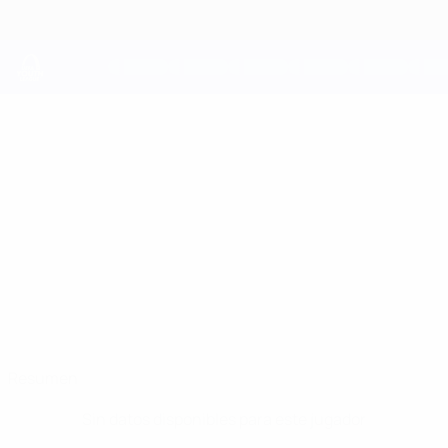
Saltar
al
contenido
principal
UEFA Youth League
ANTE
Ante Utrobičić Datos
UTROBIČIĆ
Lokomotiva Zagreb
Croacia
Resumen
Sin datos disponibles para este jugador