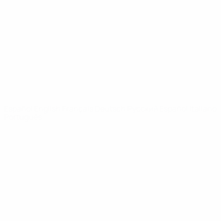
Noticias
Sobre
PÁGINAS
WEB DE LA
UEFA
UEFA.com
Fundación de la
UEFA
ELEGIR IDIOMA
Español
English
Français
Deutsch
Русский
Español
Italiano
Português
Privacidad
Términos y condiciones
Política de cookies
Ajustes de privacidad