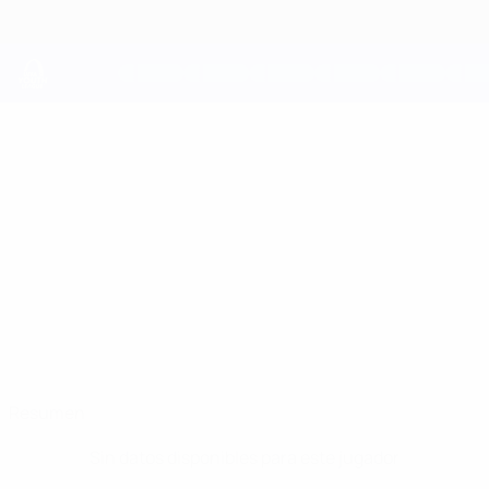
Saltar
al
contenido
principal
UEFA Youth League
LEO
Leo Black Datos
BLACK
Tottenham
Inglaterra
Resumen
Sin datos disponibles para este jugador