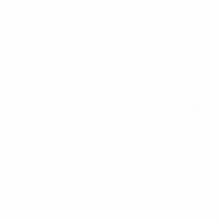
Noticias
Sobre
PÁGINAS
WEB DE LA
UEFA
UEFA.com
Fundación de la
UEFA
ELEGIR IDIOMA
Español
English
Français
Deutsch
Русский
Español
Italiano
Português
Privacidad
Términos y condiciones
Política de cookies
Ajustes de privacidad