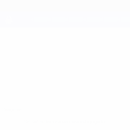
Saltar
al
contenido
principal
UEFA Youth League
ADAMS
Adams Dreimanis Datos
DREIMANIS
Jelgava
Letonia
Resumen
Sin datos disponibles para este jugador