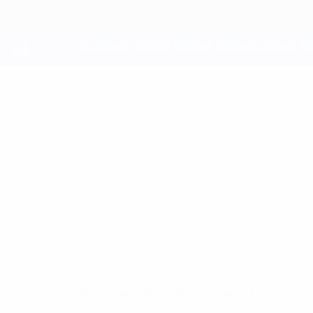
Saltar
al
contenido
principal
UEFA Youth League
EDUARDO
Eduardo Fernandes Datos
FERNANDES
Benfica
Portugal
Resumen
Sin datos disponibles para este jugador