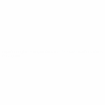
Noticias
Sobre
PÁGINAS
WEB DE LA
UEFA
UEFA.com
Fundación de la
UEFA
ELEGIR IDIOMA
Español
English
Français
Deutsch
Русский
Español
Italiano
Português
Privacidad
Términos y condiciones
Política de cookies
Ajustes de privacidad