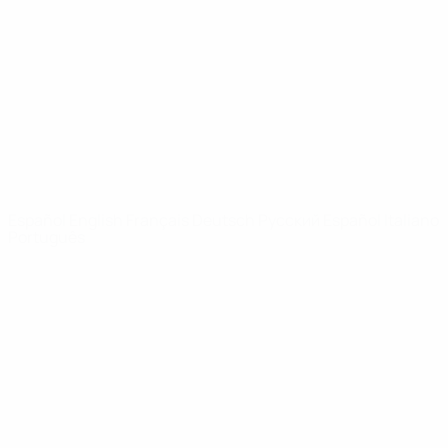
Noticias
Sobre
PÁGINAS
WEB DE LA
UEFA
UEFA.com
Fundación de la
UEFA
ELEGIR IDIOMA
Español
English
Français
Deutsch
Русский
Español
Italiano
Português
Privacidad
Términos y condiciones
Política de cookies
Ajustes de privacidad