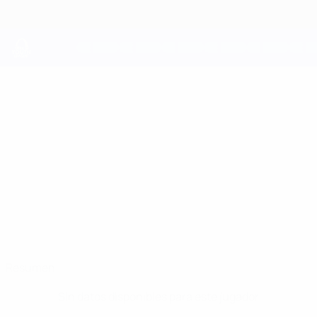
Saltar
al
contenido
principal
UEFA Youth League
CHRISTOS
Christos Filis Datos
FILIS
Olympiacos
Grecia
Resumen
Sin datos disponibles para este jugador