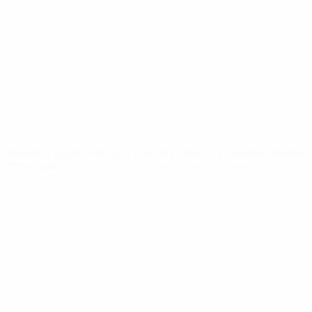
Noticias
Sobre
PÁGINAS
WEB DE LA
UEFA
UEFA.com
Fundación de la
UEFA
ELEGIR IDIOMA
Español
English
Français
Deutsch
Русский
Español
Italiano
Português
Privacidad
Términos y condiciones
Política de cookies
Ajustes de privacidad