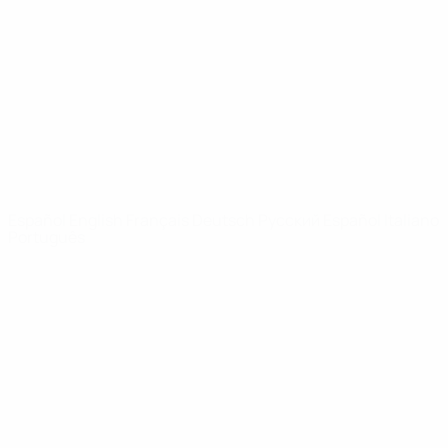
Noticias
Sobre
PÁGINAS
WEB DE LA
UEFA
UEFA.com
Fundación de la
UEFA
ELEGIR IDIOMA
Español
English
Français
Deutsch
Русский
Español
Italiano
Português
Privacidad
Términos y condiciones
Política de cookies
Ajustes de privacidad