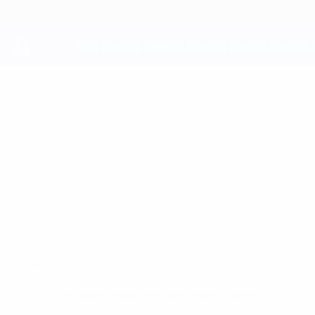
Saltar
al
contenido
principal
UEFA Youth League
KRISTIYAN
Kristiyan Nikolov Datos
NIKOLOV
Ludogorets
Resumen
Sin datos disponibles para este jugador