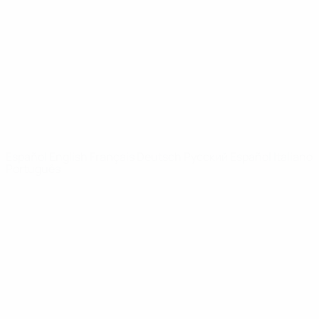
Noticias
Sobre
PÁGINAS
WEB DE LA
UEFA
UEFA.com
Fundación de la
UEFA
ELEGIR IDIOMA
Español
English
Français
Deutsch
Русский
Español
Italiano
Português
Privacidad
Términos y condiciones
Política de cookies
Ajustes de privacidad