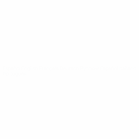
Noticias
Sobre
PÁGINAS
WEB DE LA
UEFA
UEFA.com
Fundación de la
UEFA
ELEGIR IDIOMA
Español
English
Français
Deutsch
Русский
Español
Italiano
Português
Privacidad
Términos y condiciones
Política de cookies
Ajustes de privacidad