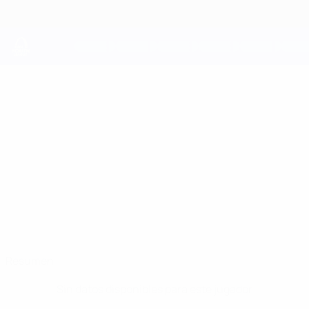
Saltar
al
contenido
principal
UEFA Youth League
JUSTIN
Justin Hoy Datos
HOY
B. Dortmund
Polonia
Resumen
Sin datos disponibles para este jugador