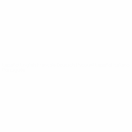
Noticias
Sobre
PÁGINAS
WEB DE LA
UEFA
UEFA.com
Fundación de la
UEFA
ELEGIR IDIOMA
Español
English
Français
Deutsch
Русский
Español
Italiano
Português
Privacidad
Términos y condiciones
Política de cookies
Ajustes de privacidad