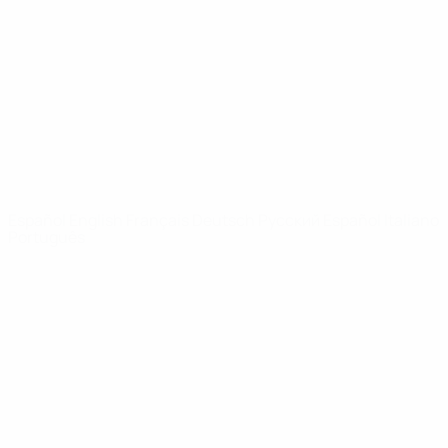
Noticias
Sobre
PÁGINAS
WEB DE LA
UEFA
UEFA.com
Fundación de la
UEFA
ELEGIR IDIOMA
Español
English
Français
Deutsch
Русский
Español
Italiano
Português
Privacidad
Términos y condiciones
Política de cookies
Ajustes de privacidad