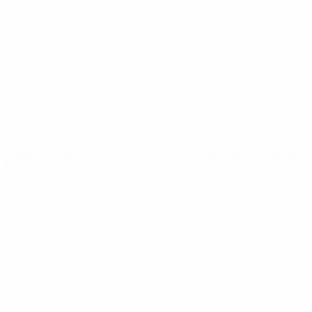
Noticias
Sobre
PÁGINAS
WEB DE LA
UEFA
UEFA.com
Fundación de la
UEFA
ELEGIR IDIOMA
Español
English
Français
Deutsch
Русский
Español
Italiano
Português
Privacidad
Términos y condiciones
Política de cookies
Ajustes de privacidad