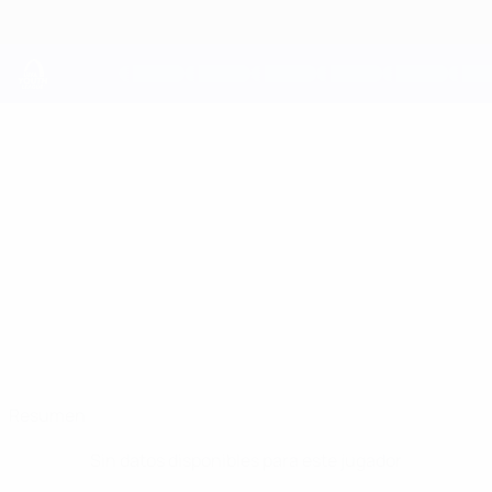
Saltar
al
contenido
principal
UEFA Youth League
JOSH
Josh Sonni-Lambie Datos
SONNI-LAMBIE
Liverpool
Resumen
Sin datos disponibles para este jugador