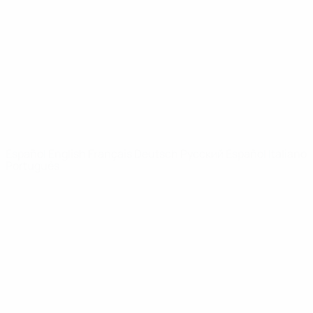
Noticias
Sobre
PÁGINAS
WEB DE LA
UEFA
UEFA.com
Fundación de la
UEFA
ELEGIR IDIOMA
Español
English
Français
Deutsch
Русский
Español
Italiano
Português
Privacidad
Términos y condiciones
Política de cookies
Ajustes de privacidad