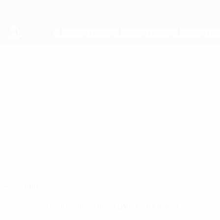
Saltar
al
contenido
principal
UEFA Youth League
ILANE
Ilane Toure Datos
TOURE
Monaco
Resumen
Sin datos disponibles para este jugador