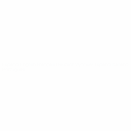
Noticias
Sobre
PÁGINAS
WEB DE LA
UEFA
UEFA.com
Fundación de la
UEFA
ELEGIR IDIOMA
Español
English
Français
Deutsch
Русский
Español
Italiano
Português
Privacidad
Términos y condiciones
Política de cookies
Ajustes de privacidad