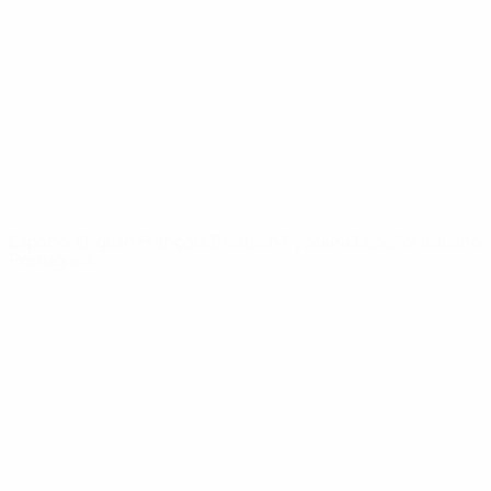
Noticias
Sobre
PÁGINAS
WEB DE LA
UEFA
UEFA.com
Fundación de la
UEFA
ELEGIR IDIOMA
Español
English
Français
Deutsch
Русский
Español
Italiano
Português
Privacidad
Términos y condiciones
Política de cookies
Ajustes de privacidad