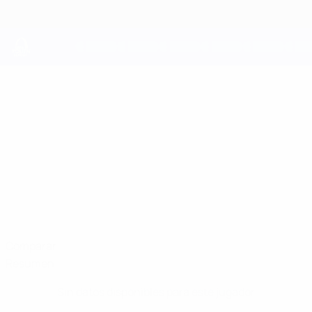
Saltar
al
contenido
principal
UEFA Youth League
CHRISTIAN
Christian Navas Datos
NAVAS
L. Red Imps
Gibraltar
Comparar
Resumen
Sin datos disponibles para este jugador