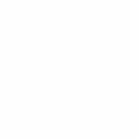
Noticias
Sobre
PÁGINAS
WEB DE LA
UEFA
UEFA.com
Fundación de la
UEFA
ELEGIR IDIOMA
Español
English
Français
Deutsch
Русский
Español
Italiano
Português
Privacidad
Términos y condiciones
Política de cookies
Ajustes de privacidad