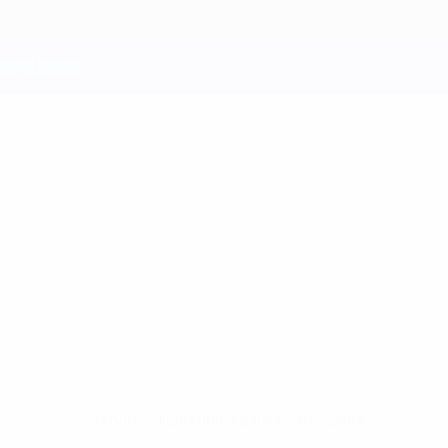
Sin datos disponibles para este jugador