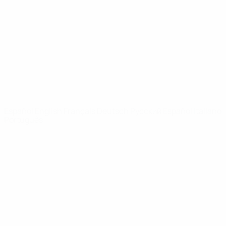
Noticias
Sobre
PÁGINAS
WEB DE LA
UEFA
UEFA.com
Fundación de la
UEFA
ELEGIR IDIOMA
Español
English
Français
Deutsch
Русский
Español
Italiano
Português
Privacidad
Términos y condiciones
Política de cookies
Ajustes de privacidad