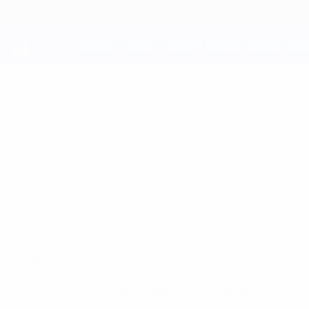
Saltar
al
contenido
principal
UEFA Youth League
JULIAN
Julian Sijbrands Datos
SIJBRANDS
AZ Alkmaar
Resumen
Sin datos disponibles para este jugador