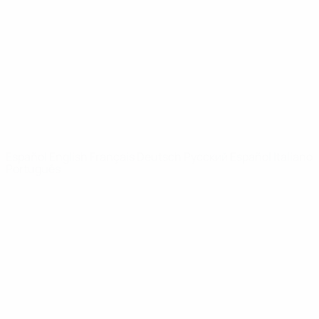
Noticias
Sobre
PÁGINAS
WEB DE LA
UEFA
UEFA.com
Fundación de la
UEFA
ELEGIR IDIOMA
Español
English
Français
Deutsch
Русский
Español
Italiano
Português
Privacidad
Términos y condiciones
Política de cookies
Ajustes de privacidad