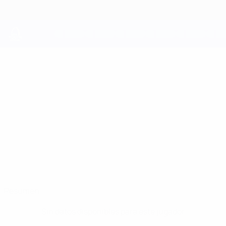
Saltar
al
contenido
principal
UEFA Youth League
AHMET
Ahmet Gulenc Datos
GULENC
Qarabağ
Resumen
Sin datos disponibles para este jugador