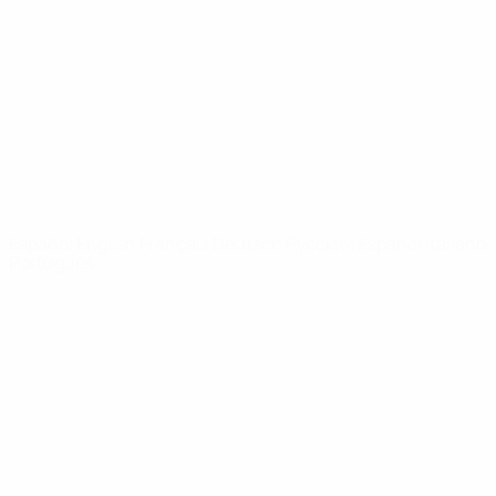
Noticias
Sobre
PÁGINAS
WEB DE LA
UEFA
UEFA.com
Fundación de la
UEFA
ELEGIR IDIOMA
Español
English
Français
Deutsch
Русский
Español
Italiano
Português
Privacidad
Términos y condiciones
Política de cookies
Ajustes de privacidad