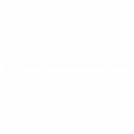
Noticias
Sobre
PÁGINAS
WEB DE LA
UEFA
UEFA.com
Fundación de la
UEFA
ELEGIR IDIOMA
Español
English
Français
Deutsch
Русский
Español
Italiano
Português
Privacidad
Términos y condiciones
Política de cookies
Ajustes de privacidad