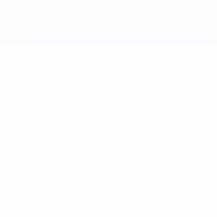
Saltar
al
contenido
principal
UEFA Youth League
SALVATORE
Salvatore Cianciulli Datos
CIANCIULLI
Fiorentina
Resumen
Sin datos disponibles para este jugador