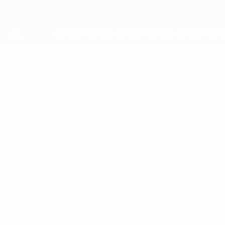
Saltar
al
contenido
principal
UEFA Youth League
GABRIELE
Gabriele Colaciuri Datos
COLACIURI
Fiorentina
Resumen
Sin datos disponibles para este jugador