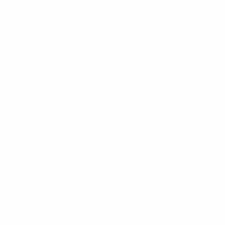
Noticias
Sobre
PÁGINAS
WEB DE LA
UEFA
UEFA.com
Fundación de la
UEFA
ELEGIR IDIOMA
Español
English
Français
Deutsch
Русский
Español
Italiano
Português
Privacidad
Términos y condiciones
Política de cookies
Ajustes de privacidad