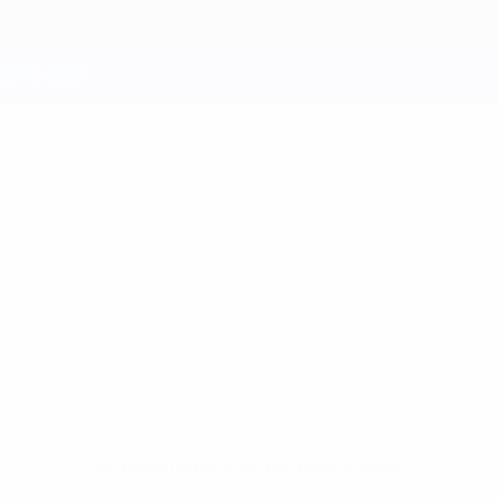
Sin datos disponibles para este jugador