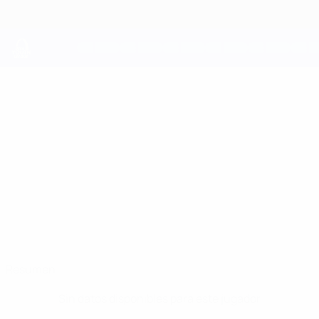
Saltar
al
contenido
principal
UEFA Youth League
KĀRLIS
Kārlis Anmanis Datos
ANMANIS
Jelgava
Resumen
Sin datos disponibles para este jugador