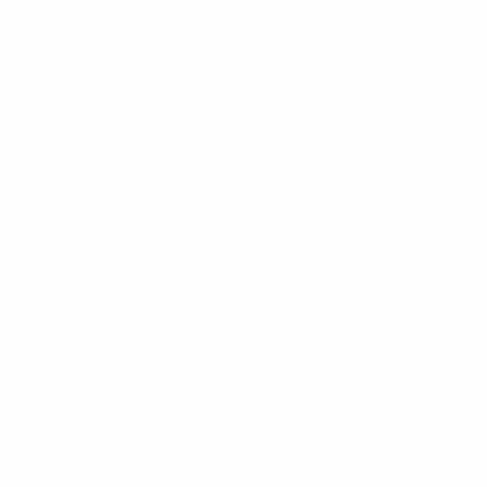
Noticias
Sobre
PÁGINAS
WEB DE LA
UEFA
UEFA.com
Fundación de la
UEFA
ELEGIR IDIOMA
Español
English
Français
Deutsch
Русский
Español
Italiano
Português
Privacidad
Términos y condiciones
Política de cookies
Ajustes de privacidad