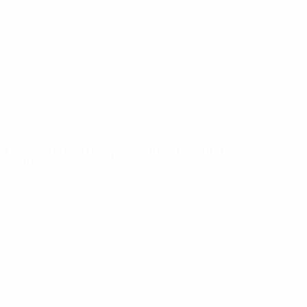
Noticias
Sobre
PÁGINAS
WEB DE LA
UEFA
UEFA.com
Fundación de la
UEFA
ELEGIR IDIOMA
Español
English
Français
Deutsch
Русский
Español
Italiano
Português
Privacidad
Términos y condiciones
Política de cookies
Ajustes de privacidad