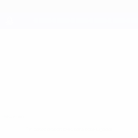
Saltar
al
contenido
principal
UEFA Youth League
VALTERS
Valters Bērziņš Datos
BĒRZIŅŠ
Jelgava
Resumen
Sin datos disponibles para este jugador