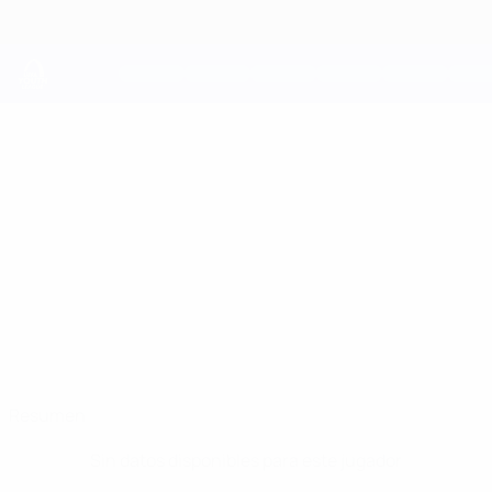
Saltar
al
contenido
principal
UEFA Youth League
MARKS
Marks Kristapsons Datos
KRISTAPSONS
Jelgava
Resumen
Sin datos disponibles para este jugador