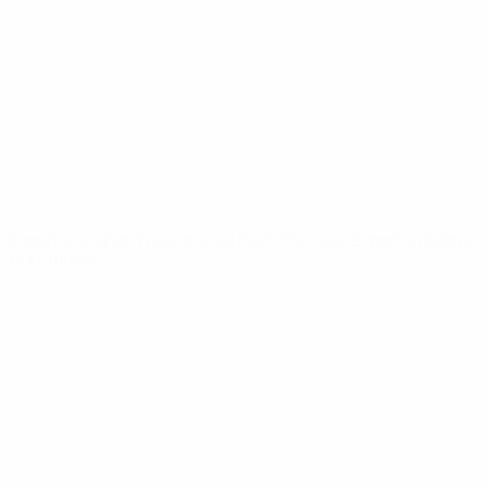
Noticias
Sobre
PÁGINAS
WEB DE LA
UEFA
UEFA.com
Fundación de la
UEFA
ELEGIR IDIOMA
Español
English
Français
Deutsch
Русский
Español
Italiano
Português
Privacidad
Términos y condiciones
Política de cookies
Ajustes de privacidad