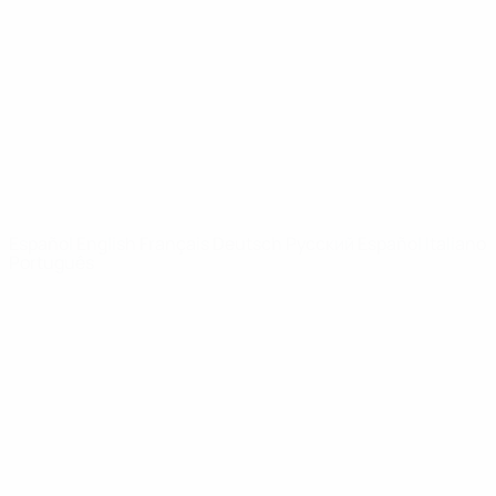
Noticias
Sobre
PÁGINAS
WEB DE LA
UEFA
UEFA.com
Fundación de la
UEFA
ELEGIR IDIOMA
Español
English
Français
Deutsch
Русский
Español
Italiano
Português
Privacidad
Términos y condiciones
Política de cookies
Ajustes de privacidad