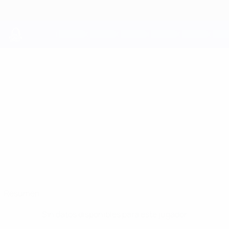
Saltar
al
contenido
principal
UEFA Youth League
TOMASS
Tomass Kristapsons Datos
KRISTAPSONS
Jelgava
Resumen
Sin datos disponibles para este jugador