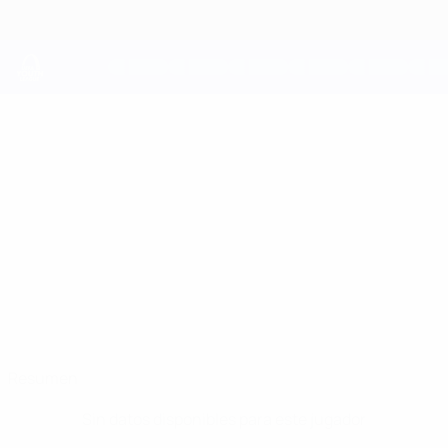
Saltar
al
contenido
principal
UEFA Youth League
LUIS
Luis Stapelmann Datos
STAPELMANN
Köln
Alemania
Resumen
Sin datos disponibles para este jugador