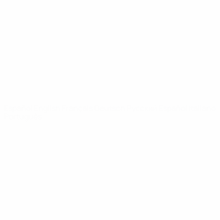
Noticias
Sobre
PÁGINAS
WEB DE LA
UEFA
UEFA.com
Fundación de la
UEFA
ELEGIR IDIOMA
Español
English
Français
Deutsch
Русский
Español
Italiano
Português
Privacidad
Términos y condiciones
Política de cookies
Ajustes de privacidad