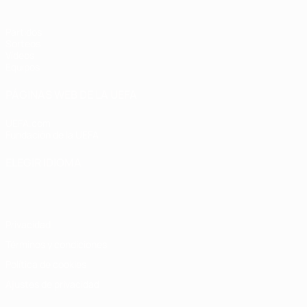
Partidos
Sorteos
Vídeos
Equipos
PÁGINAS WEB DE LA UEFA
UEFA.com
Fundación de la UEFA
ELEGIR IDIOMA
Español
English
Français
Deutsch
Русский
Español
Italiano
Privacidad
Términos y condiciones
Política de cookies
Ajustes de privacidad