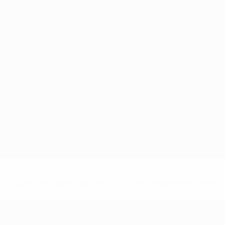
8df3492859-aef1bad645a5-1000--fifa-uefa-suspenden-a-los-
a>