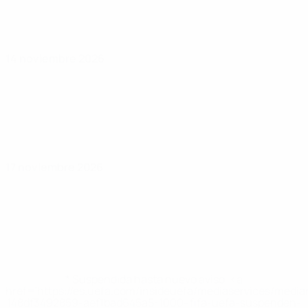
14 noviembre 2026
17 noviembre 2026
* Suspendida hasta nuevo aviso. <a
href='https://es.uefa.com/insideuefa/mediaservices/medi
148df3492859-aef1bad645a5-1000--fifa-uefa-suspenden-