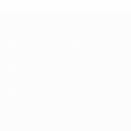
a-los-clubes-y-selecciones-nacionales-rusas/'>Más
información</a>
Europeo sub-17 de la UEFA
Partidos
Noticias
Sorteos
Historia
Vídeos
Sobre
Equipos
PÁGINAS
WEB DE LA
UEFA
UEFA.com
Fundación de la
UEFA
ELEGIR IDIOMA
Español
English
Français
Deutsch
Русский
Español
Italiano
Português