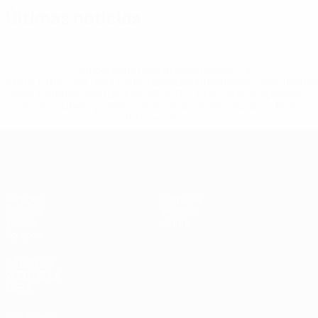
Últimas noticias
* Suspendida hasta nuevo aviso. <a
href='https://es.uefa.com/insideuefa/mediaservices/medi
148df3492859-aef1bad645a5-1000--fifa-uefa-suspenden-
a-los-clubes-y-selecciones-nacionales-rusas/'>Más
información</a>
Europeo sub-17 de la UEFA
Partidos
Noticias
Sorteos
Historia
Vídeos
Sobre
Equipos
PÁGINAS
WEB DE LA
UEFA
UEFA.com