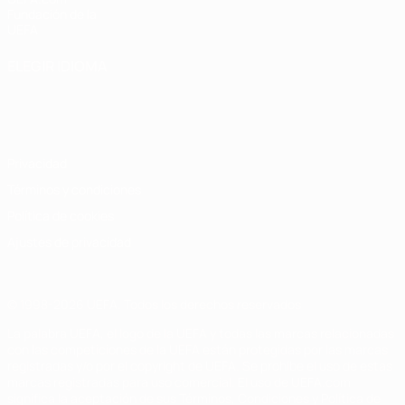
Fundación de la
UEFA
ELEGIR IDIOMA
Español
English
Français
Deutsch
Русский
Español
Italiano
Português
Privacidad
Términos y condiciones
Política de cookies
Ajustes de privacidad
© 1998-2026 UEFA. Todos los derechos reservados
La palabra UEFA, el logo de la UEFA y todas las marcas relacionadas
con las competiciones de la UEFA están protegidas por las marcas
registradas y/o por el copyright de UEFA. Se prohíbe el uso de estas
marcas registradas para uso comercial. El uso de UEFA.com
significa la aceptación de sus Términos, Condiciones y Política de