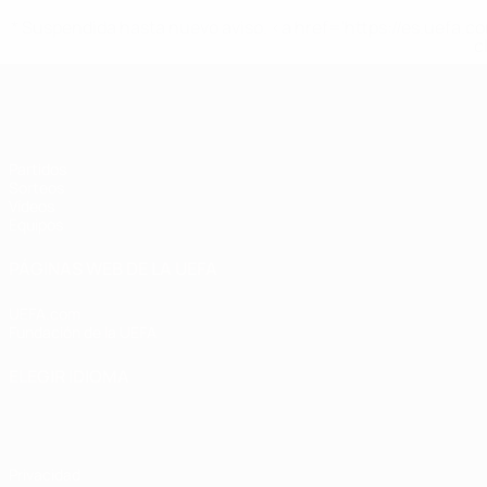
* Suspendida hasta nuevo aviso. <a href='https://es.uef
c
Europeo sub-17 de la UEFA
Partidos
Sorteos
Vídeos
Equipos
PÁGINAS WEB DE LA UEFA
UEFA.com
Fundación de la UEFA
ELEGIR IDIOMA
Español
English
Français
Deutsch
Русский
Español
Italiano
Privacidad