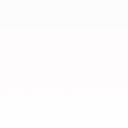
Saltar
al
contenido
principal
Europeo sub-17 de la UEFA
Georgia
Georgia Europeo sub-17 de la UEFA 2027
Resumen
Partidos
Estadísticas
Plantilla
Plantilla
La lista oficial del equipo aún no está disponible