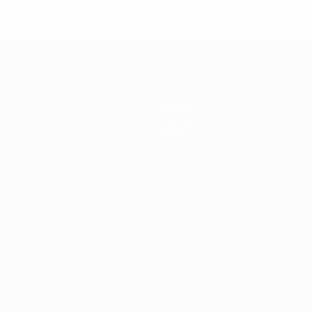
a.com/insideuefa/mediaservices/mediareleases/news/0272-14
lubes-y-selecciones-nacionales-rusas/'>Más información</
Noticias
Historia
Sobre
Português