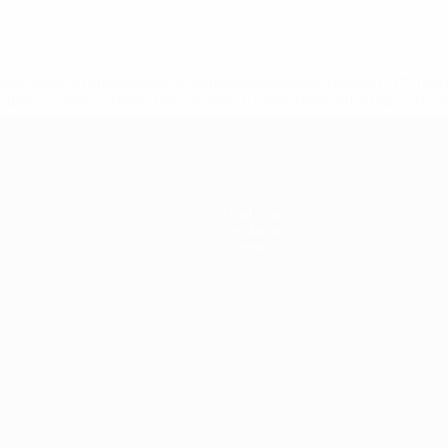
a.com/insideuefa/mediaservices/mediareleases/news/0272-14
lubes-y-selecciones-nacionales-rusas/'>Más información</
Noticias
Historia
Sobre
Português