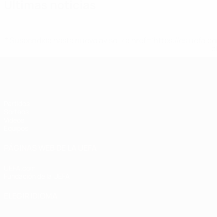
Últimas noticias
* Suspendida hasta nuevo aviso. <a href='https://es.uef
c
Europeo sub-17 de la UEFA
Partidos
Sorteos
Vídeos
Equipos
PÁGINAS WEB DE LA UEFA
UEFA.com
Fundación de la UEFA
ELEGIR IDIOMA
Español
English
Français
Deutsch
Русский
Español
Italiano