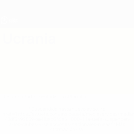
Saltar
al
contenido
principal
Europeo sub-17 de la UEFA
Ucrania
Ucrania Estadísticas Europeo sub-17 de la UEFA 2027
Resumen
Partidos
Estadísticas
Plantilla
* Suspendida hasta nuevo aviso. <a
href='https://es.uefa.com/insideuefa/mediaservices/medi
148df3492859-aef1bad645a5-1000--fifa-uefa-suspenden-
a-los-clubes-y-selecciones-nacionales-rusas/'>Más
información</a>