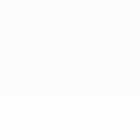
Términos y condiciones
Política de cookies
Ajustes de privacidad
© 1998-2026 UEFA. Todos los derechos reservados
La palabra UEFA, el logo de la UEFA y todas las marcas relacionadas
con las competiciones de la UEFA están protegidas por las marcas
registradas y/o por el copyright de UEFA. Se prohíbe el uso de estas
marcas registradas para uso comercial. El uso de UEFA.com
significa la aceptación de sus Términos, Condiciones y Política de
Privacidad.