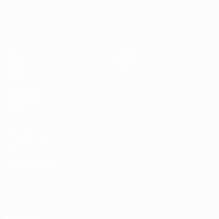
Europeo sub-17 de la UEFA
Partidos
Noticias
Sorteos
Historia
Vídeos
Sobre
Equipos
PÁGINAS
WEB DE LA
UEFA
UEFA.com
Fundación de la
UEFA
ELEGIR IDIOMA
Español
English
Français
Deutsch
Русский
Español
Italiano
Português
Privacidad