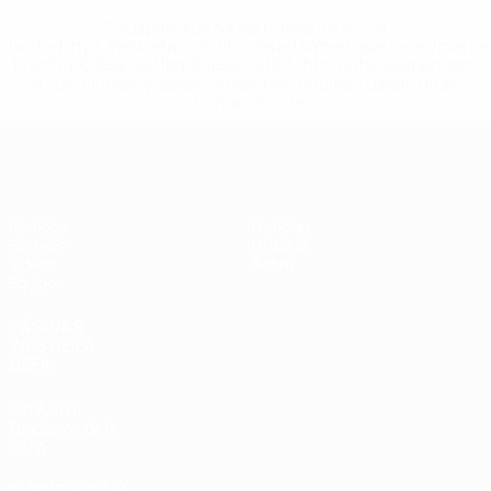
* Suspendida hasta nuevo aviso. <a
href='https://es.uefa.com/insideuefa/mediaservices/medi
148df3492859-aef1bad645a5-1000--fifa-uefa-suspenden-
a-los-clubes-y-selecciones-nacionales-rusas/'>Más
información</a>
Europeo sub-17 de la UEFA
Partidos
Noticias
Sorteos
Historia
Vídeos
Sobre
Equipos
PÁGINAS
WEB DE LA
UEFA
UEFA.com
Fundación de la
UEFA