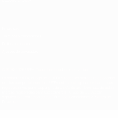
ELEGIR IDIOMA
Español
English
Français
Deutsch
Русский
Español
Italiano
Português
Privacidad
Términos y condiciones
Política de cookies
Ajustes de privacidad
© 1998-2026 UEFA. Todos los derechos reservados
La palabra UEFA, el logo de la UEFA y todas las marcas relacionadas
con las competiciones de la UEFA están protegidas por las marcas
registradas y/o por el copyright de UEFA. Se prohíbe el uso de estas
marcas registradas para uso comercial. El uso de UEFA.com
significa la aceptación de sus Términos, Condiciones y Política de
Privacidad.