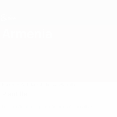
Saltar
al
contenido
principal
Europeo sub-17 de la UEFA
Armenia
Armenia Europeo sub-17 de la UEFA 2027
Resumen
Partidos
Estadísticas
Plantilla
Plantilla
La lista oficial del equipo aún no está disponible