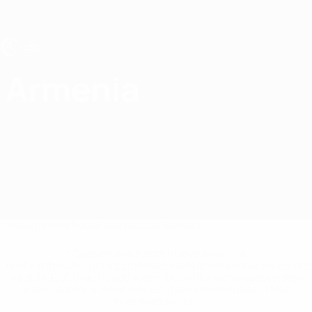
Saltar
al
contenido
principal
Europeo sub-17 de la UEFA
Armenia
Armenia Europeo sub-17 de la UEFA 2027
Resumen
Partidos
Estadísticas
Plantilla
* Suspendida hasta nuevo aviso. <a
href='https://es.uefa.com/insideuefa/mediaservices/medi
148df3492859-aef1bad645a5-1000--fifa-uefa-suspenden-
a-los-clubes-y-selecciones-nacionales-rusas/'>Más
información</a>