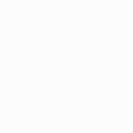
Europeo sub-17 de la UEFA
Partidos
Noticias
Sorteos
Historia
Vídeos
Sobre
Equipos
PÁGINAS
WEB DE LA
UEFA
UEFA.com
Fundación de la
UEFA
ELEGIR IDIOMA
Español
English
Français
Deutsch
Русский
Español
Italiano
Português
Privacidad