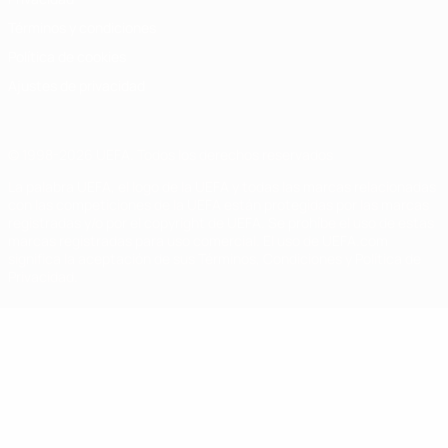
Términos y condiciones
Política de cookies
Ajustes de privacidad
© 1998-2026 UEFA. Todos los derechos reservados
La palabra UEFA, el logo de la UEFA y todas las marcas relacionadas
con las competiciones de la UEFA están protegidas por las marcas
registradas y/o por el copyright de UEFA. Se prohíbe el uso de estas
marcas registradas para uso comercial. El uso de UEFA.com
significa la aceptación de sus Términos, Condiciones y Política de
Privacidad.