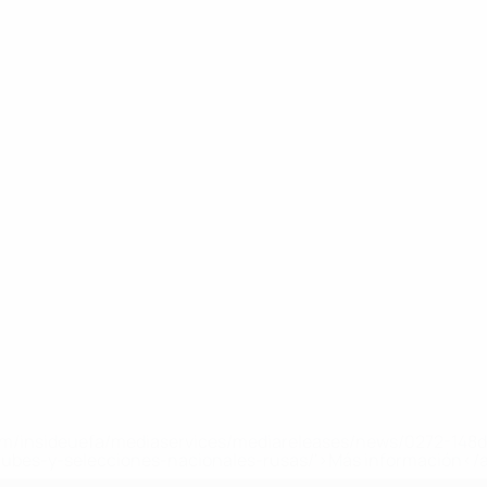
a.com/insideuefa/mediaservices/mediareleases/news/0272-14
lubes-y-selecciones-nacionales-rusas/'>Más información</