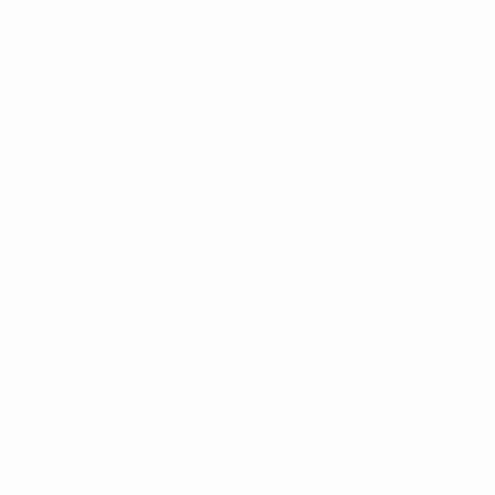
14 noviembre 2026
17 noviembre 2026
* Suspendida hasta nuevo aviso. <a href='https://es.uef
c