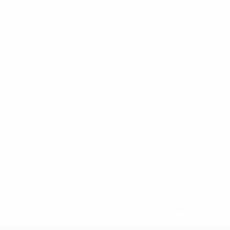
8df3492859-aef1bad645a5-1000--fifa-uefa-suspenden-a-los-
a>