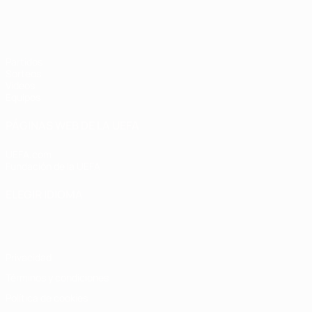
Europeo sub-17 de la UEFA
Partidos
Sorteos
Vídeos
Equipos
PÁGINAS WEB DE LA UEFA
UEFA.com
Fundación de la UEFA
ELEGIR IDIOMA
Español
English
Français
Deutsch
Русский
Español
Italiano
Privacidad
Términos y condiciones
Política de cookies