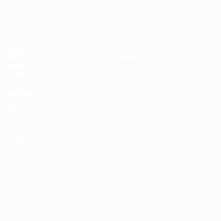
Europeo sub-17 de la UEFA
Partidos
Noticias
Sorteos
Historia
Vídeos
Sobre
Equipos
PÁGINAS
WEB DE LA
UEFA
UEFA.com
Fundación de la
UEFA
ELEGIR IDIOMA
Español
English
Français
Deutsch
Русский
Español
Italiano
Português
Privacidad