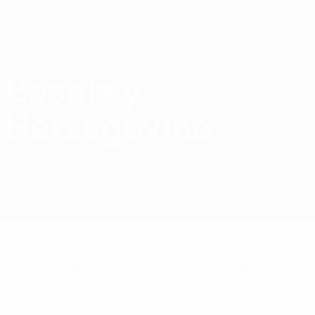
Saltar
al
contenido
principal
Europeo sub-17 de la UEFA
Bosnia y
Bosnia y Herzegovina Estadísticas Europeo sub-17 de la UEFA 2027
Herzegovina
Resumen
Partidos
Estadísticas
Plantilla
* Suspendida hasta nuevo aviso. <a
href='https://es.uefa.com/insideuefa/mediaservices/medi
148df3492859-aef1bad645a5-1000--fifa-uefa-suspenden-
a-los-clubes-y-selecciones-nacionales-rusas/'>Más
información</a>