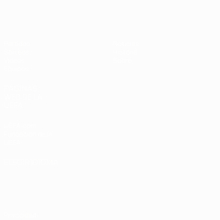
Europeo sub-17 de la UEFA
Partidos
Noticias
Sorteos
Historia
Vídeos
Sobre
Equipos
PÁGINAS
WEB DE LA
UEFA
UEFA.com
Fundación de la
UEFA
ELEGIR IDIOMA
Español
English
Français
Deutsch
Русский
Español
Italiano
Português
Privacidad