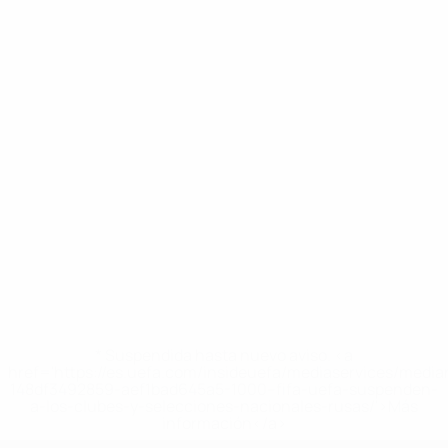
* Suspendida hasta nuevo aviso. <a
href='https://es.uefa.com/insideuefa/mediaservices/medi
148df3492859-aef1bad645a5-1000--fifa-uefa-suspenden-
a-los-clubes-y-selecciones-nacionales-rusas/'>Más
información</a>