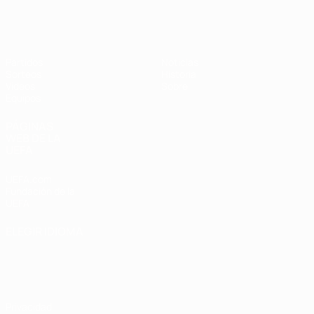
Europeo sub-17 de la UEFA
Partidos
Noticias
Sorteos
Historia
Vídeos
Sobre
Equipos
PÁGINAS
WEB DE LA
UEFA
UEFA.com
Fundación de la
UEFA
ELEGIR IDIOMA
Español
English
Français
Deutsch
Русский
Español
Italiano
Português
Privacidad