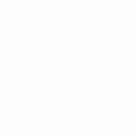
* Suspendida hasta nuevo aviso. <a
href='https://es.uefa.com/insideuefa/mediaservices/medi
148df3492859-aef1bad645a5-1000--fifa-uefa-suspenden-
a-los-clubes-y-selecciones-nacionales-rusas/'>Más
información</a>